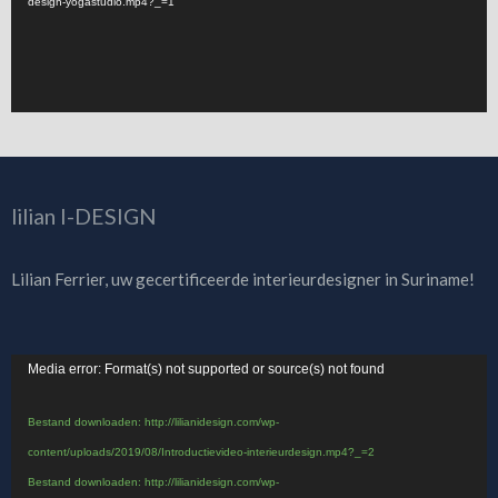
design-yogastudio.mp4?_=1
lilian I-DESIGN
Lilian Ferrier, uw gecertificeerde interieurdesigner in Suriname!
Videospeler
Media error: Format(s) not supported or source(s) not found
Bestand downloaden: http://lilianidesign.com/wp-
content/uploads/2019/08/Introductievideo-interieurdesign.mp4?_=2
Bestand downloaden: http://lilianidesign.com/wp-