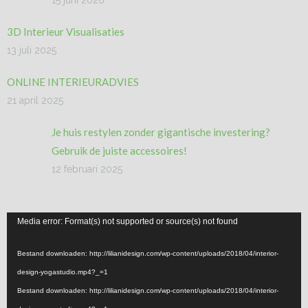
3D Interieur Visualisaties
13 juli 2025
ONLINE INTERIEURADVIES
21 april 2025
Je huis restylen zonder gigantische investering?
Gebruik de juiste accessoires!
12 februari 2025
Videospeler
Media error: Format(s) not supported or source(s) not found
Bestand downloaden: http://lilianidesign.com/wp-content/uploads/2018/04/interior-
design-yogastudio.mp4?_=1
Bestand downloaden: http://lilianidesign.com/wp-content/uploads/2018/04/interior-