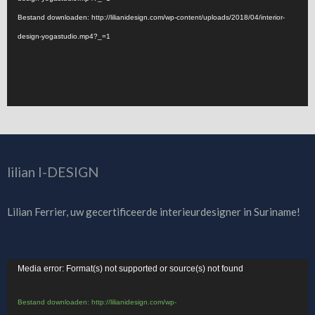
Bestand downloaden: http://lilianidesign.com/wp-content/uploads/2018/04/interior-
design-yogastudio.mp4?_=1
lilian I-DESIGN
Lilian Ferrier, uw gecertificeerde interieurdesigner in Suriname!
Videospeler
Media error: Format(s) not supported or source(s) not found
Bestand downloaden: http://lilianidesign.com/wp-