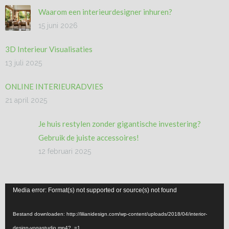
Waarom een interieurdesigner inhuren?
15 juni 2026
3D Interieur Visualisaties
13 juli 2025
ONLINE INTERIEURADVIES
21 april 2025
Je huis restylen zonder gigantische investering?
Gebruik de juiste accessoires!
12 februari 2025
Videospeler
Media error: Format(s) not supported or source(s) not found
Bestand downloaden: http://lilianidesign.com/wp-content/uploads/2018/04/interior-
design-yogastudio.mp4?_=1