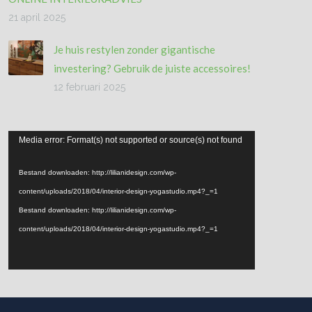
21 april 2025
Je huis restylen zonder gigantische
investering? Gebruik de juiste accessoires!
12 februari 2025
Videospeler
Media error: Format(s) not supported or source(s) not found
Bestand downloaden: http://lilianidesign.com/wp-
content/uploads/2018/04/interior-design-yogastudio.mp4?_=1
Bestand downloaden: http://lilianidesign.com/wp-
content/uploads/2018/04/interior-design-yogastudio.mp4?_=1