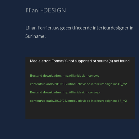
lilian I-DESIGN
Lilian Ferrier, uw gecertificeerde interieurdesigner in
Suriname!
Videospeler
Media error: Format(s) not supported or source(s) not found
Bestand downloaden: http://lilianidesign.com/wp-
content/uploads/2019/08/Introductievideo-interieurdesign.mp4?_=2
Bestand downloaden: http://lilianidesign.com/wp-
content/uploads/2019/08/Introductievideo-interieurdesign.mp4?_=2