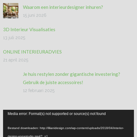
Waarom een interieurdesigner inhuren?
15 juni 2026
3D Interieur Visualisaties
13 juli 2025
ONLINE INTERIEURADVIES
21 april 2025
Je huis restylen zonder gigantische investering?
Gebruik de juiste accessoires!
12 februari 2025
Videospeler
Media error: Format(s) not supported or source(s) not found
Bestand downloaden: http://lilianidesign.com/wp-content/uploads/2018/04/interior-
design-yogastudio.mp4?_=1