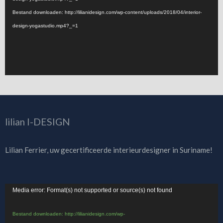
Bestand downloaden: http://lilianidesign.com/wp-content/uploads/2018/04/interior-
design-yogastudio.mp4?_=1
lilian I-DESIGN
Lilian Ferrier, uw gecertificeerde interieurdesigner in Suriname!
Videospeler
Media error: Format(s) not supported or source(s) not found
Bestand downloaden: http://lilianidesign.com/wp-